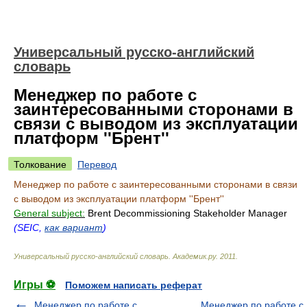
Универсальный русско-английский
словарь
Менеджер по работе с
заинтересованными сторонами в
связи с выводом из эксплуатации
платформ ''Брент''
Толкование
Перевод
Менеджер по работе с заинтересованными сторонами в связи
с выводом из эксплуатации платформ ''Брент''
General subject:
Brent Decommissioning Stakeholder Manager
(SEIC,
как вариант
)
Универсальный русско-английский словарь
.
Академик.ру
.
2011
.
Игры ⚽
Поможем написать реферат
Менеджер по работе с
Менеджер по работе с